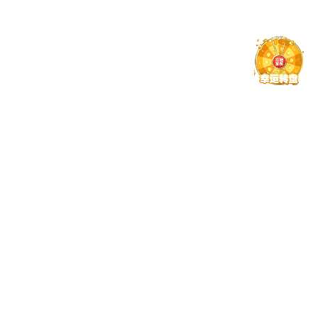
进攻，还承担着保护篮筐的重要任务。而年轻的小将
爱德华兹，则凭借出色的运动能力和投射技巧，在进
攻端屡屡制造麻烦。这两名核心球员都是森林狼争取
胜利不可或缺的一部分，他们之间默契配合或许会成
为制胜关键。
此外，两支球队还有其他角色球员发挥着重要作用。
例如掘金的戈登与森林狼的拉塞尔，他们在替补席上
的火力支持，往往能够改变比赛节奏。因此，每位球
员如何调整自己的状态，将直接影响到整场比赛走
向。
3、战术特点比较
从战术层面来看，掘金倾向于利用传导配合打破对方
防线，他们常常通过约基奇策动进攻，将篮球快速移