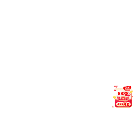
动给到空位投手。这样的打法使得他们能够始终保持
高效进攻，同时也让防守端形成一定压力。
而森林狼则更多依赖于个人能力进行突破并创造机
会。当他们需要扭转局势时，爱德华兹和唐斯都会选
择主动出击，以此撕裂敌方防线。此外，森林狼近年
来加强了外线投射能力，对于空间利用非常讲究，使
得整个进攻体系更加多元化。
整体来看，两种截然不同但又各具特色的战术风格相
遇，无疑会为观众奉献一场精彩绝伦的视觉盛宴。同
时，这也要求双方教练根据赛场形势随时调整战术布
置，以应对瞬息万变的比赛局面。
4、历史交锋记录分析
回顾过去几年的交锋记录，可以发现掘金与森林狼之