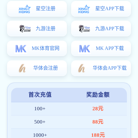
2026-05-31 22:04
61 次阅读
带伤出战仍显强悍伦德博格14分钟内三分
球三投三中贡献11分3板1助1断
在最近一场引人注目的篮球比赛中，球员伦德博格尽
管带伤出战，但依然展现出了强悍的竞技状态。在短
短14分钟的上场时间里，他三分球三投三中，总共贡
献了11分、3个篮板、1次助攻和1次抢断。本文将从
多个方面深入分析伦德博格的表现，包括他的身体状
况对比赛的影响、他在比赛中的具体表现、这种表现
对球队的意义，以及他未来的发展潜力等方面。通过