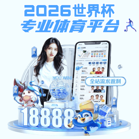
立即注册
非凡体育app官网
官网
· 权威体育数据平台
非凡体育APP官网 OFFICIAL WEBSITE
自2022年创立以来，
非凡体育app官网
致力于为用户
提供包括NBA、英超、欧洲杯、LPL在内的热门赛事直
播与数据服务，广受用户信赖。
立即下载非凡体育app官网APP