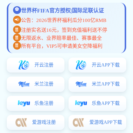
首页
/
体育快讯
/ 正文