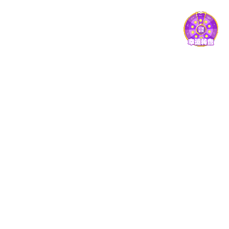
守端的重要性。这种进攻与防守相结合的全面表现，
使他在赛场上成为不可或缺的一环。
另外，他虽然是以替补身份登场，但却毫不逊色于主
力球员。这样的表现让教练组感到惊喜，也使得更多
的人关注到了他的潜力和实力。在关键时刻能够站出
来，为球队做贡献，这显示了他的心理素质和技术水
准。
3、对球队的意义
伦德博格带伤出战并取得优异成绩，对球队而言是一
剂强心针。他用实际行动证明，即使身处逆境，只要
保持拼搏精神，就能够克服困难。这种信念传递给了
每一个队员，让整个团队更加紧密团结。
此外，他高效的得分能力直接改善了球队在进攻端的