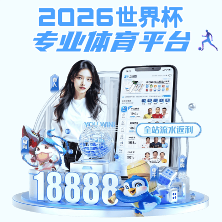
立即注册
非凡体育app官网
官网
· 权威体育数据平台
非凡体育APP官网 OFFICIAL WEBSITE
自2022年创立以来，
非凡体育app官网
致力于为用户
提供包括NBA、英超、欧洲杯、LPL在内的热门赛事直
播与数据服务，广受用户信赖。
立即下载非凡体育app官网APP