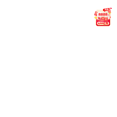
学习并从前辈身上汲取经验。观察如何处理比赛中的
各种情况，以及如何平衡个人表现与团队需求，将是
他们成长路上必不可少的一环。因此，在未来几年
内，一批具有实力的新星或许会崭露头角，成为承载
卡塞米罗精神的新一代中场领军人物。
4、未来展望：传承与创新
对于即将在日益激烈竞争环境下崭露头角的新星来
说，他们既面临机遇，也遭遇挑战。在继承前辈精神
与技艺之余，他们还必须探索自己的风格，以适应现
代足球的发展趋势。这意味着要兼顾个人特色与团队
协作，以便更好地融入不同战术体系之中。
同时，对于老将如卡塞米罗而言，他所扮演的不仅是
一个球员角色，更像是一座桥梁，把过去辉煌时代带