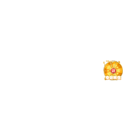
峰。
此外，卡塞米罗逐渐增加了自己在进攻端的贡献，通
过精准传球和远射威胁对手防线。他与队友之间默契
配合，使得球队整体攻击力明显提升，这也为他赢得
了更多赞誉。不少评论人士指出，他已经不仅仅是一
名传统意义上的防守型中场，而是全能型选手。
正因为这样的优异表现，各大俱乐部都希望可以继续
利用他的经验来指导年轻球员发展。虽然年龄增长不
可避免，但卡塞米罗用实际行动证明，只要保持热爱
与努力，就能够有效延续自己的职业生涯，并继续影
响身边的人。
3、潜在接班人的特点