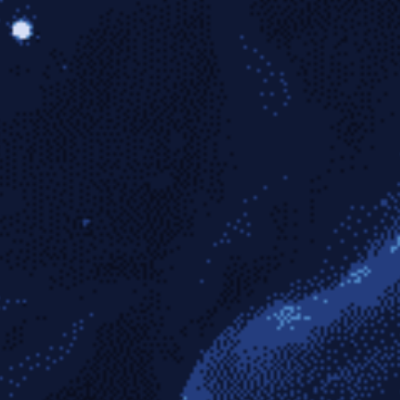
3、小基恩与齐尔克泽分析
小基恩是一名极具天赋的新星，目前效力于尤文
技术水平。在场上，小基恩能够承担起进攻重任
战术体系。此外，他相对年轻，有着较高的发展
前锋。
相比之下，齐尔克泽虽然年纪稍大，但同样拥有
并积累了一定的大赛经验，这使得他在心理素质
他也具备良好的身体条件，可以很好地应对意甲
非常可靠的选择。
然而，两位候选人各有优劣。小基恩虽然潜力无
验丰富，却可能面临状态起伏的问题。因此，对
考量如何最大化发挥他们各自优势，以保障新赛