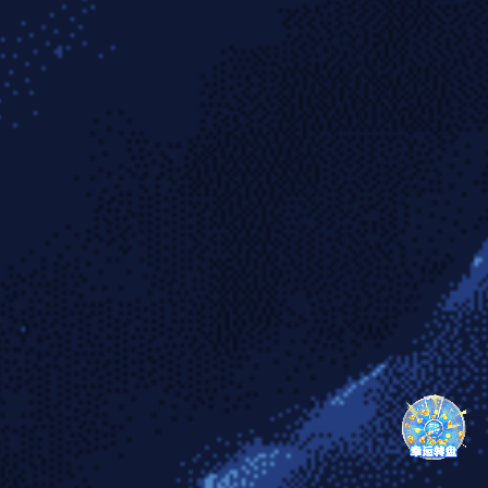
可或缺的角色。他以其强悍的身体素质和出
几个赛季里，他不仅是球队得分王，更是在
人物。
伤病频繁，他无法始终保持最佳状态，这直
长，他逐渐进入职业生涯晚期，因此那不勒
不勒斯必须尽早进行准备，以便能够顺利过
论是在进攻端还是整个团队氛围上，新人的