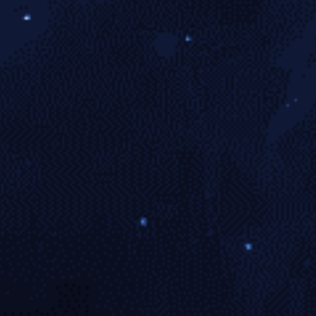
上一篇：
卡塞米罗34岁重返巅峰表现惊艳谁…