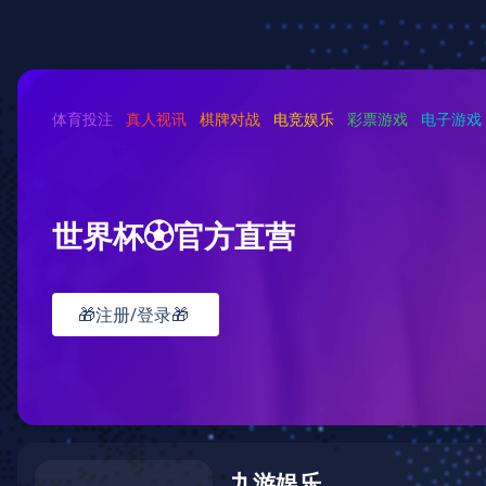
立即注册
非凡体育app官网
官
数据平台
非凡体育APP官网 OFFICIAL WEBSITE
自2022年创立以来，
非凡体育app官网
致力于为
洲杯、LPL在内的热门赛事直播与数据服务，广