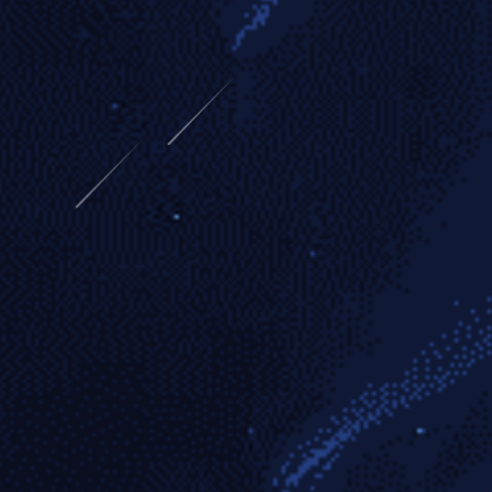
意媒称那不勒斯寻卢卡库接