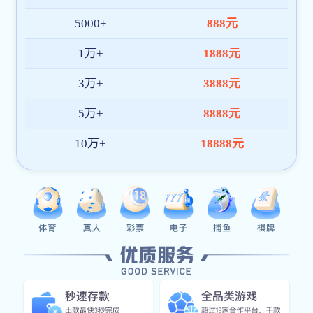
特点上的差异；最后，总结两组父子在NBA历史上的
不同贡献与意义。这些内容将帮助我们更好地理解这
两对篮球家庭所代表的不同文化和价值。
1、詹姆斯布朗父子的季后赛成就
詹姆斯布朗作为NBA传奇球员，其在季后赛中的得分
能力可谓无人能敌。他以超凡的得分技巧和坚韧不拔
的精神，无论是在关键时刻还是常规比赛中，都能为
球队带来胜利。而他的儿子继承了这种优秀的基因，
也展现出了极强的竞争力。两人在一起征战季后赛，
多次创造出惊人的得分记录，为球队奠定了坚实的基
础。
他们不仅仅是个人能力突出，更重要的是，在团队协
作上也展现出了良好的默契。无论是传球、掩护还是