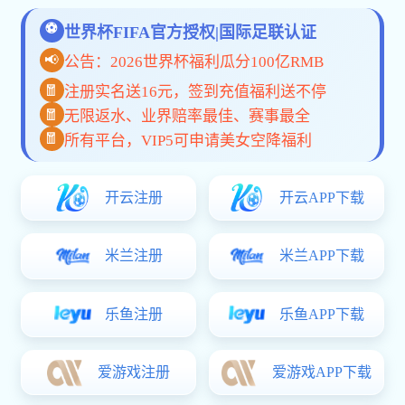
首页
/
体育快讯
/ 正文