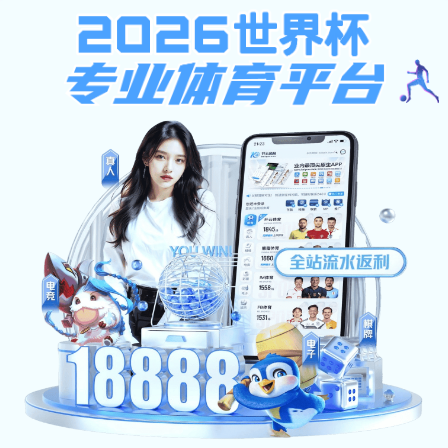
立即注册
非凡体育app官网
官网
· 权威体育数据平台
非凡体育APP官网 OFFICIAL WEBSITE
自2022年创立以来，
非凡体育app官网
致力于为用户
提供包括NBA、英超、欧洲杯、LPL在内的热门赛事直
播与数据服务，广受用户信赖。
立即下载非凡体育app官网APP