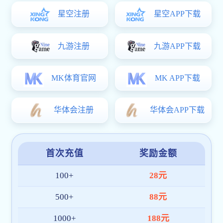
2026-06-06 11:04
61 次阅读
詹姆斯布朗父子季后赛总得分超8370分库
里父子三人合计仅4963分
在NBA的历史长河中，父子之间共同参与职业篮球的
现象并不少见。然而，詹姆斯布朗父子的季后赛得分
总和超过8370分，而库里父子三人合计仅为4963分，
这一数据引发了广泛讨论。本文将从四个方面进行深
入分析：首先，探讨詹姆斯布朗父子的季后赛表现与
其在篮球历史中的地位；其次，分析库里家族的整体
表现及其影响力；第三，比较两者在比赛风格与技术